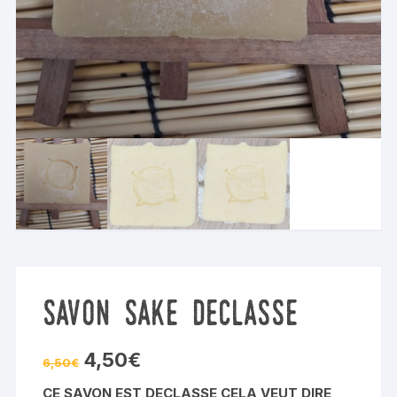
savon sake declasse
Le
Le
4,50
€
6,50
€
prix
prix
initial
actuel
CE SAVON EST DECLASSE CELA VEUT DIRE
était :
est :