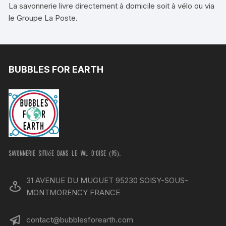
La savonnerie livre directement à domicile soit à vélo ou via
le Groupe La Poste.
BUBBLES FOR EARTH
savonnerie située dans le val d'oise (95).
31 AVENUE DU MUGUET 95230 SOISY-SOUS-
MONTMORENCY FRANCE
contact@bubblesforearth.com