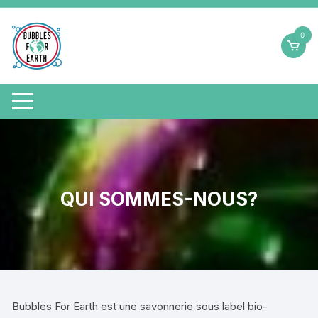
Aller
au
0
contenu
QUI SOMMES-NOUS?
Bubbles For Earth est une savonnerie sous label bio-