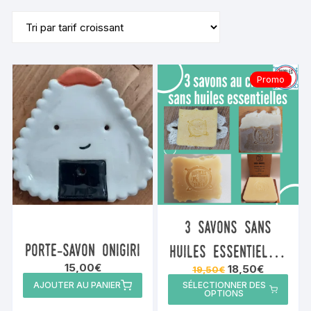
par
prix
croissant
Promo
3 savons sans
porte-savon onigiri
huiles essentielles
15,00
€
Le
Le
18,50
€
19,50
€
au choix
prix
prix
AJOUTER AU PANIER
SÉLECTIONNER DES
initial
actuel
OPTIONS
était :
est :
19,50€.
18,50€.